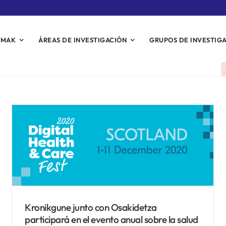
EMAK
ÁREAS DE INVESTIGACIÓN
GRUPOS DE INVESTIG
El proyecto UPRIGHT
participa en el evento de
diseminación del proyecto
Europeo BOOST
Noticias Biosistemak
Kronikgune junto con Osakidetza
participará en el evento anual sobre la salud