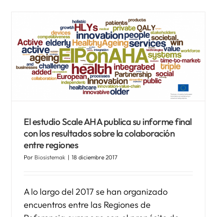
Kronikgune colabora en el
programa “Ellas Investigan”
El estudio Scale AHA publica su informe final
Noticias Biosistemak
con los resultados sobre la colaboración
entre regiones
Por
Biosistemak
|
18 diciembre 2017
A lo largo del 2017 se han organizado
encuentros entre las Regiones de