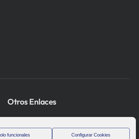
Otros Enlaces
Osakidetza
Bioef
olo funcionales
Configurar Cookies
Gobierno Vasco