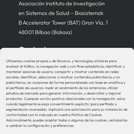
Asociación Instituto de Investigación
en Sistemas de Salud – Biosistemak
B Accelerator Tower (BAT) Gran Vía, 1
48001 Bilbao (Bizkaia)
Contacto
Utilizamos cookies propias y de terceros, y tecnologías similares para
bio-sistemak@bio-sistemak.eus
analizar el tráfico, la navegación web y con fines estadísticos; identificar y
mantener sesiones de usuario; compartir y mostrar contenido en redes
944 00 77 90
sociales; identificar, seleccionar y mostrar contenidos publicitarios y no
publicitarios, en ocasiones de forma personalizada con base en analítica y
el perfilado de usuarios; medir el rendimiento de los anteriores; utilizar
estudios de mercado para generar información; y desarrollar y mejorar
productos. Cualquier acción positiva relacionada con la navegación, salvo
Otros Enlaces
cuando legalmente se exija consentimiento explícito (para perfilado y
segmentación avanzada), implicará una autorización para su instalación de
conformidad con lo indicado en nuestra Política de Cookies.
Adicionalmente, puedes aceptar todas o algunas de las cookies, rechazarlas
Osakidetza
o cambiar la configuración y preferencias
Bioef