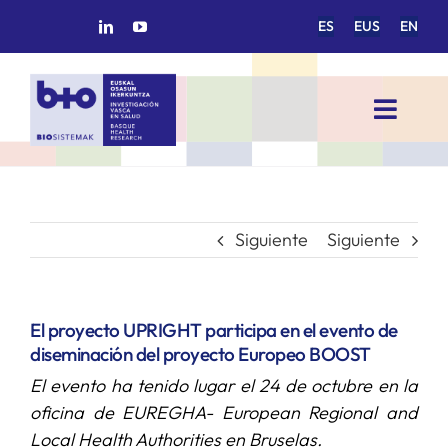
Saltar
ES
EUS
EN
al
contenido
Toggl
Navig
INICIO
BIOSISTEMAK
Siguiente
Siguiente
ÁREAS DE INVESTIGACIÓN
El proyecto UPRIGHT participa en el evento de
diseminación del proyecto Europeo BOOST
GRUPOS DE INVESTIGACIÓN
El evento ha tenido lugar el 24 de octubre en la
oficina de EUREGHA- European Regional and
PROYECTOS/COLABORACIONES
Local Health Authorities en Bruselas.