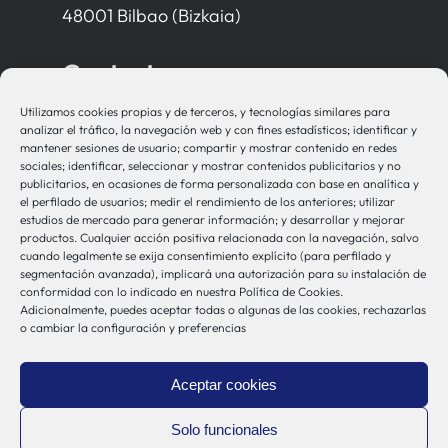
48001 Bilbao (Bizkaia)
Contacto
Utilizamos cookies propias y de terceros, y tecnologías similares para
bio-sistemak@bio-sistemak.eus
analizar el tráfico, la navegación web y con fines estadísticos; identificar y
mantener sesiones de usuario; compartir y mostrar contenido en redes
944 00 77 90
sociales; identificar, seleccionar y mostrar contenidos publicitarios y no
publicitarios, en ocasiones de forma personalizada con base en analítica y
el perfilado de usuarios; medir el rendimiento de los anteriores; utilizar
estudios de mercado para generar información; y desarrollar y mejorar
productos. Cualquier acción positiva relacionada con la navegación, salvo
Otros Enlaces
cuando legalmente se exija consentimiento explícito (para perfilado y
segmentación avanzada), implicará una autorización para su instalación de
conformidad con lo indicado en nuestra Política de Cookies.
Adicionalmente, puedes aceptar todas o algunas de las cookies, rechazarlas
Osakidetza
o cambiar la configuración y preferencias
Bioef
Gobierno Vasco
Aceptar cookies
UPV/EHU
Aviso-Legal
Solo funcionales