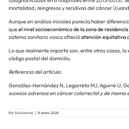
(diagnosticadas en 6 hospitales entre 2013-2015). S
mortalidad, reingresos y recidivas del cáncer (cuan
Aunque en análisis iniciales parecía haber diferenc
que
el nivel socioeconómico de la zona de residencia
sistema sanitario vasco ofreció
atención equitativa 
Lo que realmente importa son, entre otras cosas, l
código postal del domicilio.
​Referencia del artículo:
González-Hernández N, Legarreta MJ, Aguirre U, Ga
sucesos adversos en cáncer colorrectal y de mama e
Por
Biosistemak
|
14 enero 2026