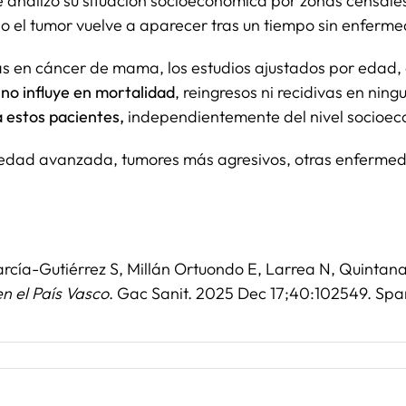
e analizó su situación socioeconómica por zonas censale
do el tumor vuelve a aparecer tras un tiempo sin enferm
ias en cáncer de mama, los estudios ajustados por edad
 no influye en mortalidad
, reingresos ni recidivas en nin
a estos pacientes,
independientemente del nivel socioeco
a edad avanzada, tumores más agresivos, otras enfermeda
rcía-Gutiérrez S, Millán Ortuondo E, Larrea N, Quintan
n el País Vasco
. Gac Sanit. 2025 Dec 17;40:102549. Span