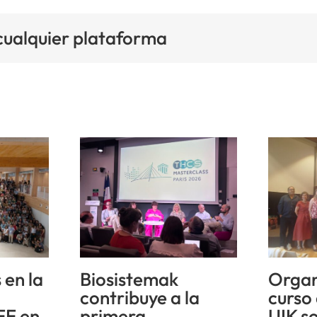
 cualquier plataforma
 en la
Biosistemak
Organ
n
contribuye a la
curso
EE en
primera
UIK s