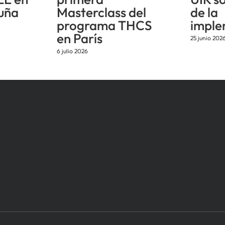
uña
Masterclass del
de la
programa THCS
imple
en París
25 junio 202
6 julio 2026