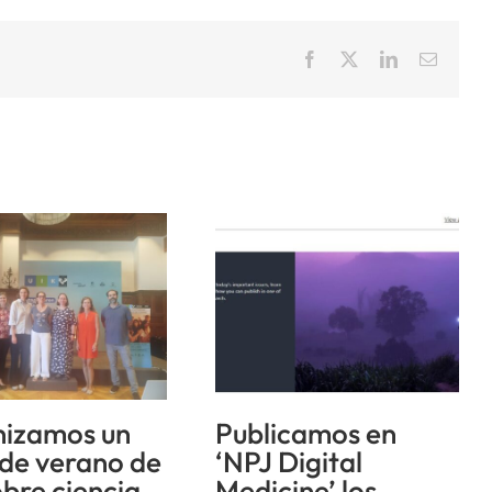
Facebook
X
LinkedIn
Correo
electrón
izamos un
Publicamos en
 de verano de
‘NPJ Digital
obre ciencia
Medicine’ los