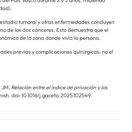
s del País Vasco durante 2 y 5 años, midiendo
edad).
, estadio tumoral y otras enfermedades concluyen
guno de los dos cánceres. Esto demuestra que el
nómico de la zona donde vivía la persona.
des previas y complicaciones quirúrgicas, no el
a JM.
Relación entre el índice de privación y los
ish. doi: 10.1016/j.gaceta.2025.102549.