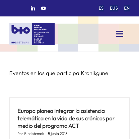
Saltar
ES
EUS
EN
al
contenido
Toggl
Navig
INICIO
Eventos en los que participa Kronikgune
BIOSISTEMAK
ÁREAS DE INVESTIGACIÓN
Europa planea integrar la asistencia
GRUPOS DE INVESTIGACIÓN
telemática en la vida de sus crónicos por
medio del programa ACT
PROYECTOS/COLABORACIONES
Por
Biosistemak
|
5 junio 2013