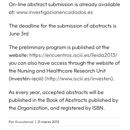
On-line abstract submission is already available
at:
www.investigacionencuidados.es
SERVICIOS
The deadline for the submission of abstracts is
June 3rd
APOYO I+D+I
The preliminary program is published at the
NOTICIAS
website:
https://encuentros.isciii.es/lleida2013/
you can also have access through the website of
the Nursing and Healthcare Research Unit
(Investén-isciii)
(http://www.isciii.es/investen
).
As every year, accepted abstracts will be
published in the Book of Abstracts published by
the Organization, and registered by ISBN.
Por
Biosistemak
|
21 marzo 2013