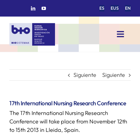
Saltar
ES
EUS
EN
al
contenido
Toggl
Navig
INICIO
BIOSISTEMAK
Siguiente
Siguiente
ÁREAS DE INVESTIGACIÓN
17th International Nursing Research Conference
The 17th International Nursing Research
GRUPOS DE INVESTIGACIÓN
Conference will take place from November 12th
to 15th 2013 in Lleida, Spain.
PROYECTOS/COLABORACIONES