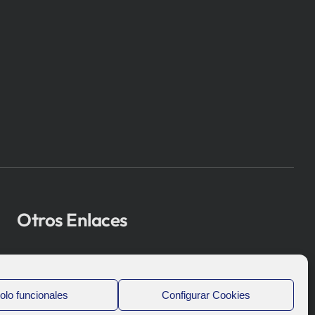
Otros Enlaces
Osakidetza
Bioef
olo funcionales
Configurar Cookies
Gobierno Vasco