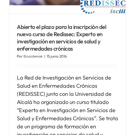
SERVICIOS
Abierto el plazo para la inscripción del
nuevo curso de Redissec: Experto en
APOYO I+D+I
investigación en servicios de salud y
enfermedades crónicas
NOTICIAS
Por
Biosistemak
|
15 junio 2016
La Red de Investigación en Servicios de
Salud en Enfermedades Crónicas
(REDISSEC) junto con la Universidad de
Alcalá ha organizado un curso titulado
“Experto en Investigación en Servicios de
Salud y Enfermedades Crónicas”. Se trata
de un programa de formación en
investigación en servicios de salud y