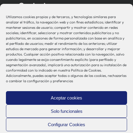
Contacto
Utilizamos cookies propias y de terceros, y tecnologías similares para
bio-sistemak@bio-sistemak.eus
analizar el tráfico, la navegación web y con fines estadísticos; identificar y
mantener sesiones de usuario; compartir y mostrar contenido en redes
944 00 77 90
sociales; identificar, seleccionar y mostrar contenidos publicitarios y no
publicitarios, en ocasiones de forma personalizada con base en analítica y
el perfilado de usuarios; medir el rendimiento de los anteriores; utilizar
estudios de mercado para generar información; y desarrollar y mejorar
productos. Cualquier acción positiva relacionada con la navegación, salvo
Otros Enlaces
cuando legalmente se exija consentimiento explícito (para perfilado y
segmentación avanzada), implicará una autorización para su instalación de
conformidad con lo indicado en nuestra Política de Cookies.
Adicionalmente, puedes aceptar todas o algunas de las cookies, rechazarlas
Osakidetza
o cambiar la configuración y preferencias
Bioef
Gobierno Vasco
Aceptar cookies
UPV/EHU
Aviso-Legal
Solo funcionales
Política de Privacidad
Configurar Cookies
Política de Cookies