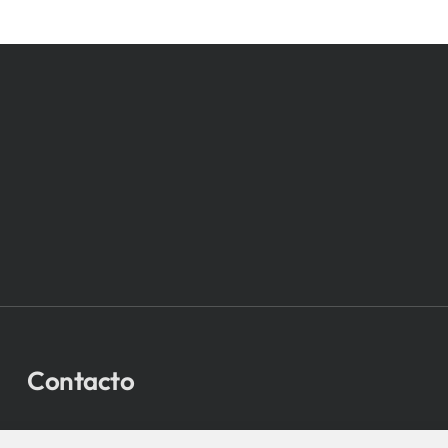
Contacto
bio-sistemak@bio-sistemak.eus