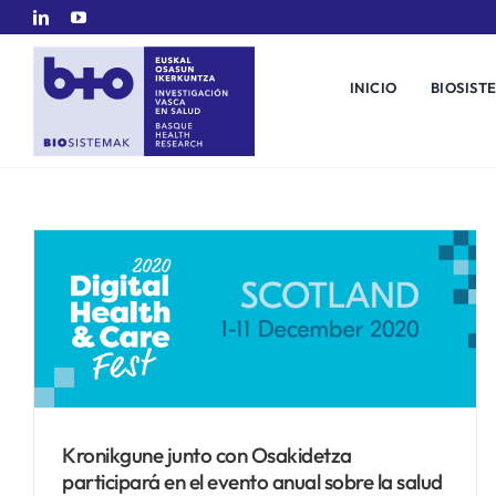
Saltar
al
contenido
INICIO
BIOSIST
Kronikgune junto con Osakidetza
participará en el evento anual sobre la salud