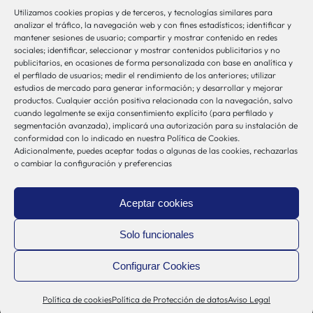
Utilizamos cookies propias y de terceros, y tecnologías similares para
bio-sistemak@bio-sistemak.eus
analizar el tráfico, la navegación web y con fines estadísticos; identificar y
mantener sesiones de usuario; compartir y mostrar contenido en redes
944 00 77 90
sociales; identificar, seleccionar y mostrar contenidos publicitarios y no
publicitarios, en ocasiones de forma personalizada con base en analítica y
el perfilado de usuarios; medir el rendimiento de los anteriores; utilizar
estudios de mercado para generar información; y desarrollar y mejorar
productos. Cualquier acción positiva relacionada con la navegación, salvo
Otros Enlaces
cuando legalmente se exija consentimiento explícito (para perfilado y
segmentación avanzada), implicará una autorización para su instalación de
conformidad con lo indicado en nuestra Política de Cookies.
Adicionalmente, puedes aceptar todas o algunas de las cookies, rechazarlas
Osakidetza
o cambiar la configuración y preferencias
Bioef
Gobierno Vasco
Aceptar cookies
UPV/EHU
Aviso-Legal
Solo funcionales
Política de Privacidad
Configurar Cookies
Política de Cookies
Sistema Interno de Información
Política de cookies
Política de Protección de datos
Aviso Legal