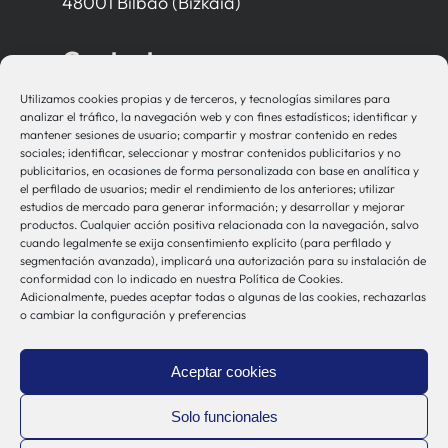
48001 Bilbao (Bizkaia)
Contacto
Utilizamos cookies propias y de terceros, y tecnologías similares para
bio-sistemak@bio-sistemak.eus
analizar el tráfico, la navegación web y con fines estadísticos; identificar y
mantener sesiones de usuario; compartir y mostrar contenido en redes
944 00 77 90
sociales; identificar, seleccionar y mostrar contenidos publicitarios y no
publicitarios, en ocasiones de forma personalizada con base en analítica y
el perfilado de usuarios; medir el rendimiento de los anteriores; utilizar
estudios de mercado para generar información; y desarrollar y mejorar
productos. Cualquier acción positiva relacionada con la navegación, salvo
Otros Enlaces
cuando legalmente se exija consentimiento explícito (para perfilado y
segmentación avanzada), implicará una autorización para su instalación de
conformidad con lo indicado en nuestra Política de Cookies.
Adicionalmente, puedes aceptar todas o algunas de las cookies, rechazarlas
Osakidetza
o cambiar la configuración y preferencias
Bioef
Gobierno Vasco
Aceptar cookies
UPV/EHU
Aviso-Legal
Solo funcionales
Política de Privacidad