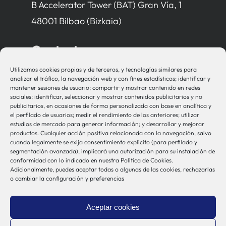
B Accelerator Tower (BAT) Gran Vía, 1
48001 Bilbao (Bizkaia)
Contacto
Utilizamos cookies propias y de terceros, y tecnologías similares para
bio-sistemak@bio-sistemak.eus
analizar el tráfico, la navegación web y con fines estadísticos; identificar y
mantener sesiones de usuario; compartir y mostrar contenido en redes
944 00 77 90
sociales; identificar, seleccionar y mostrar contenidos publicitarios y no
publicitarios, en ocasiones de forma personalizada con base en analítica y
el perfilado de usuarios; medir el rendimiento de los anteriores; utilizar
estudios de mercado para generar información; y desarrollar y mejorar
productos. Cualquier acción positiva relacionada con la navegación, salvo
Otros Enlaces
cuando legalmente se exija consentimiento explícito (para perfilado y
segmentación avanzada), implicará una autorización para su instalación de
conformidad con lo indicado en nuestra Política de Cookies.
Adicionalmente, puedes aceptar todas o algunas de las cookies, rechazarlas
Osakidetza
o cambiar la configuración y preferencias
Bioef
Gobierno Vasco
Aceptar cookies
UPV/EHU