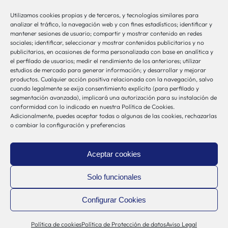
Utilizamos cookies propias y de terceros, y tecnologías similares para
bio-sistemak@bio-sistemak.eus
analizar el tráfico, la navegación web y con fines estadísticos; identificar y
mantener sesiones de usuario; compartir y mostrar contenido en redes
944 00 77 90
sociales; identificar, seleccionar y mostrar contenidos publicitarios y no
publicitarios, en ocasiones de forma personalizada con base en analítica y
el perfilado de usuarios; medir el rendimiento de los anteriores; utilizar
estudios de mercado para generar información; y desarrollar y mejorar
productos. Cualquier acción positiva relacionada con la navegación, salvo
Otros Enlaces
cuando legalmente se exija consentimiento explícito (para perfilado y
segmentación avanzada), implicará una autorización para su instalación de
conformidad con lo indicado en nuestra Política de Cookies.
Adicionalmente, puedes aceptar todas o algunas de las cookies, rechazarlas
Osakidetza
o cambiar la configuración y preferencias
Bioef
Gobierno Vasco
Aceptar cookies
UPV/EHU
Aviso-Legal
Solo funcionales
Política de Privacidad
Configurar Cookies
Política de Cookies
Sistema Interno de Información
Política de cookies
Política de Protección de datos
Aviso Legal