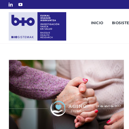
Saltar
al
contenido
INICIO
BIOSIST
a