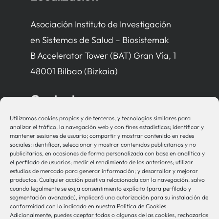
Asociación Instituto de Investigación
en Sistemas de Salud – Biosistemak
B Accelerator Tower (BAT) Gran Vía, 1
48001 Bilbao (Bizkaia)
Contacto
Utilizamos cookies propias y de terceros, y tecnologías similares para
bio-sistemak@bio-sistemak.eus
analizar el tráfico, la navegación web y con fines estadísticos; identificar y
mantener sesiones de usuario; compartir y mostrar contenido en redes
944 00 77 90
sociales; identificar, seleccionar y mostrar contenidos publicitarios y no
publicitarios, en ocasiones de forma personalizada con base en analítica y
el perfilado de usuarios; medir el rendimiento de los anteriores; utilizar
estudios de mercado para generar información; y desarrollar y mejorar
productos. Cualquier acción positiva relacionada con la navegación, salvo
Otros Enlaces
cuando legalmente se exija consentimiento explícito (para perfilado y
segmentación avanzada), implicará una autorización para su instalación de
conformidad con lo indicado en nuestra Política de Cookies.
Adicionalmente, puedes aceptar todas o algunas de las cookies, rechazarlas