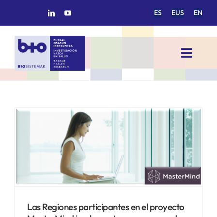
Saltar
ES
EUS
EN
al
contenido
Toggl
Navig
INICIO
BIOSISTEMAK
ÁREAS DE INVESTIGACIÓN
GRUPOS DE INVESTIGACIÓN
Las Regiones participantes en el proyecto
PROYECTOS/COLABORACIONES