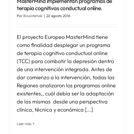
MasterMind implementan programas de
terapia cognitivas conductual online.
SERVICIOS
Por
Biosistemak
|
22 agosto 2016
APOYO I+D+I
El proyecto Europeo MasterMind tiene
como finalidad desplegar un programa
de terapia cognitivo conductual online
NOTICIAS
(TCC) para combatir la depresión dentro
de una intervención integrada. Antes de
dar comienzo a la intervención, todas las
Regiones analizaron los programas online
existentes,, cuál debía ser la adaptación
de las mismas desde una perspectiva
clínica, técnica y económica [...]
Leer más