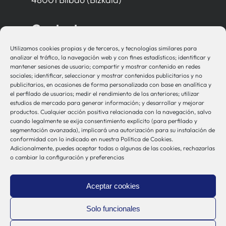
Contacto
Utilizamos cookies propias y de terceros, y tecnologías similares para
bio-sistemak@bio-sistemak.eus
analizar el tráfico, la navegación web y con fines estadísticos; identificar y
mantener sesiones de usuario; compartir y mostrar contenido en redes
944 00 77 90
sociales; identificar, seleccionar y mostrar contenidos publicitarios y no
publicitarios, en ocasiones de forma personalizada con base en analítica y
el perfilado de usuarios; medir el rendimiento de los anteriores; utilizar
estudios de mercado para generar información; y desarrollar y mejorar
productos. Cualquier acción positiva relacionada con la navegación, salvo
Otros Enlaces
cuando legalmente se exija consentimiento explícito (para perfilado y
segmentación avanzada), implicará una autorización para su instalación de
conformidad con lo indicado en nuestra Política de Cookies.
Adicionalmente, puedes aceptar todas o algunas de las cookies, rechazarlas
Osakidetza
o cambiar la configuración y preferencias
Bioef
Gobierno Vasco
Aceptar cookies
UPV/EHU
Aviso-Legal
Solo funcionales
Política de Privacidad