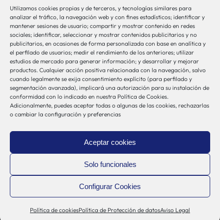
Utilizamos cookies propias y de terceros, y tecnologías similares para
bio-sistemak@bio-sistemak.eus
analizar el tráfico, la navegación web y con fines estadísticos; identificar y
mantener sesiones de usuario; compartir y mostrar contenido en redes
944 00 77 90
sociales; identificar, seleccionar y mostrar contenidos publicitarios y no
publicitarios, en ocasiones de forma personalizada con base en analítica y
el perfilado de usuarios; medir el rendimiento de los anteriores; utilizar
estudios de mercado para generar información; y desarrollar y mejorar
productos. Cualquier acción positiva relacionada con la navegación, salvo
Otros Enlaces
cuando legalmente se exija consentimiento explícito (para perfilado y
segmentación avanzada), implicará una autorización para su instalación de
conformidad con lo indicado en nuestra Política de Cookies.
Adicionalmente, puedes aceptar todas o algunas de las cookies, rechazarlas
Osakidetza
o cambiar la configuración y preferencias
Bioef
Gobierno Vasco
Aceptar cookies
UPV/EHU
Aviso-Legal
Solo funcionales
Política de Privacidad
Configurar Cookies
Política de Cookies
Sistema Interno de Información
Política de cookies
Política de Protección de datos
Aviso Legal