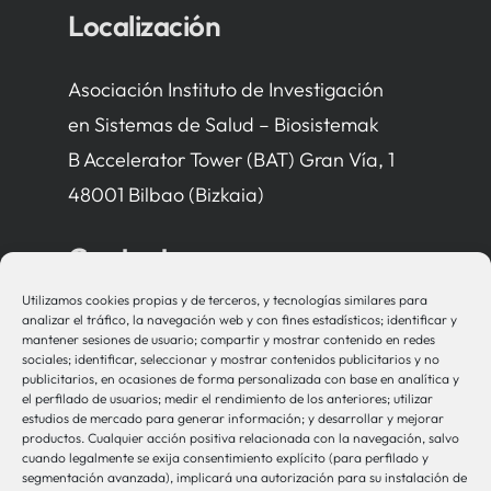
Localización
Asociación Instituto de Investigación
en Sistemas de Salud – Biosistemak
B Accelerator Tower (BAT) Gran Vía, 1
48001 Bilbao (Bizkaia)
Contacto
Utilizamos cookies propias y de terceros, y tecnologías similares para
bio-sistemak@bio-sistemak.eus
analizar el tráfico, la navegación web y con fines estadísticos; identificar y
mantener sesiones de usuario; compartir y mostrar contenido en redes
944 00 77 90
sociales; identificar, seleccionar y mostrar contenidos publicitarios y no
publicitarios, en ocasiones de forma personalizada con base en analítica y
el perfilado de usuarios; medir el rendimiento de los anteriores; utilizar
estudios de mercado para generar información; y desarrollar y mejorar
productos. Cualquier acción positiva relacionada con la navegación, salvo
Otros Enlaces
cuando legalmente se exija consentimiento explícito (para perfilado y
segmentación avanzada), implicará una autorización para su instalación de