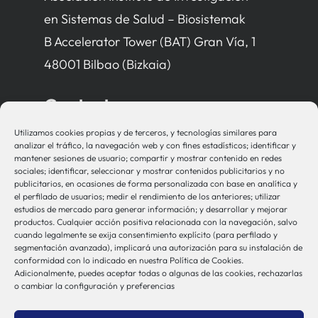
en Sistemas de Salud – Biosistemak
B Accelerator Tower (BAT) Gran Vía, 1
48001 Bilbao (Bizkaia)
Contacto
Utilizamos cookies propias y de terceros, y tecnologías similares para
bio-sistemak@bio-sistemak.eus
analizar el tráfico, la navegación web y con fines estadísticos; identificar y
mantener sesiones de usuario; compartir y mostrar contenido en redes
944 00 77 90
sociales; identificar, seleccionar y mostrar contenidos publicitarios y no
publicitarios, en ocasiones de forma personalizada con base en analítica y
el perfilado de usuarios; medir el rendimiento de los anteriores; utilizar
estudios de mercado para generar información; y desarrollar y mejorar
productos. Cualquier acción positiva relacionada con la navegación, salvo
Otros Enlaces
cuando legalmente se exija consentimiento explícito (para perfilado y
segmentación avanzada), implicará una autorización para su instalación de
conformidad con lo indicado en nuestra Política de Cookies.
Adicionalmente, puedes aceptar todas o algunas de las cookies, rechazarlas
Osakidetza
o cambiar la configuración y preferencias
Bioef
Gobierno Vasco