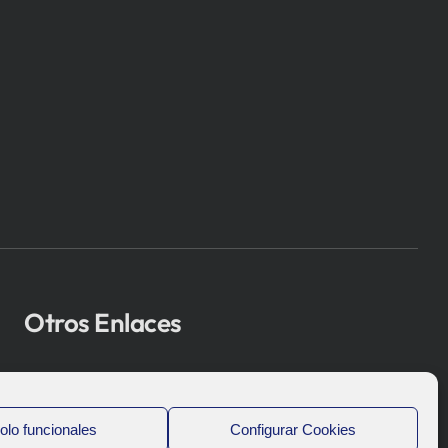
Otros Enlaces
Osakidetza
Bioef
olo funcionales
Configurar Cookies
Gobierno Vasco