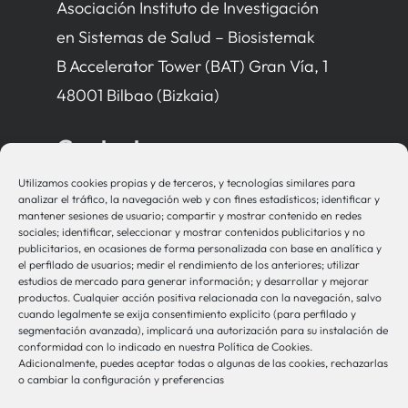
Asociación Instituto de Investigación
en Sistemas de Salud – Biosistemak
B Accelerator Tower (BAT) Gran Vía, 1
48001 Bilbao (Bizkaia)
Contacto
Utilizamos cookies propias y de terceros, y tecnologías similares para
bio-sistemak@bio-sistemak.eus
analizar el tráfico, la navegación web y con fines estadísticos; identificar y
mantener sesiones de usuario; compartir y mostrar contenido en redes
944 00 77 90
sociales; identificar, seleccionar y mostrar contenidos publicitarios y no
publicitarios, en ocasiones de forma personalizada con base en analítica y
el perfilado de usuarios; medir el rendimiento de los anteriores; utilizar
estudios de mercado para generar información; y desarrollar y mejorar
productos. Cualquier acción positiva relacionada con la navegación, salvo
Otros Enlaces
cuando legalmente se exija consentimiento explícito (para perfilado y
segmentación avanzada), implicará una autorización para su instalación de
conformidad con lo indicado en nuestra Política de Cookies.
Adicionalmente, puedes aceptar todas o algunas de las cookies, rechazarlas
Osakidetza
o cambiar la configuración y preferencias
Bioef