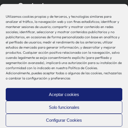
Contacto
Utilizamos cookies propias y de terceros, y tecnologías similares para
bio-sistemak@bio-sistemak.eus
analizar el tráfico, la navegación web y con fines estadísticos; identificar y
mantener sesiones de usuario; compartir y mostrar contenido en redes
944 00 77 90
sociales; identificar, seleccionar y mostrar contenidos publicitarios y no
publicitarios, en ocasiones de forma personalizada con base en analítica y
el perfilado de usuarios; medir el rendimiento de los anteriores; utilizar
estudios de mercado para generar información; y desarrollar y mejorar
productos. Cualquier acción positiva relacionada con la navegación, salvo
Otros Enlaces
cuando legalmente se exija consentimiento explícito (para perfilado y
segmentación avanzada), implicará una autorización para su instalación de
conformidad con lo indicado en nuestra Política de Cookies.
Adicionalmente, puedes aceptar todas o algunas de las cookies, rechazarlas
Osakidetza
o cambiar la configuración y preferencias
Bioef
Gobierno Vasco
Aceptar cookies
UPV/EHU
Aviso-Legal
Solo funcionales
Política de Privacidad
Configurar Cookies
Política de Cookies