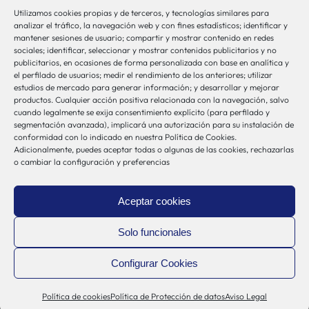
Utilizamos cookies propias y de terceros, y tecnologías similares para
bio-sistemak@bio-sistemak.eus
analizar el tráfico, la navegación web y con fines estadísticos; identificar y
mantener sesiones de usuario; compartir y mostrar contenido en redes
944 00 77 90
sociales; identificar, seleccionar y mostrar contenidos publicitarios y no
publicitarios, en ocasiones de forma personalizada con base en analítica y
el perfilado de usuarios; medir el rendimiento de los anteriores; utilizar
estudios de mercado para generar información; y desarrollar y mejorar
productos. Cualquier acción positiva relacionada con la navegación, salvo
Otros Enlaces
cuando legalmente se exija consentimiento explícito (para perfilado y
segmentación avanzada), implicará una autorización para su instalación de
conformidad con lo indicado en nuestra Política de Cookies.
Adicionalmente, puedes aceptar todas o algunas de las cookies, rechazarlas
Osakidetza
o cambiar la configuración y preferencias
Bioef
Gobierno Vasco
Aceptar cookies
UPV/EHU
Aviso-Legal
Solo funcionales
Política de Privacidad
Configurar Cookies
Política de Cookies
Sistema Interno de Información
Política de cookies
Política de Protección de datos
Aviso Legal