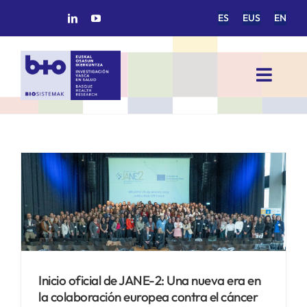
Saltar
ES
EUS
EN
al
contenido
Toggl
Navig
INICIO
BIOSISTEMAK
ÁREAS DE INVESTIGACIÓN
GRUPOS DE INVESTIGACIÓN
Inicio oficial de JANE-2: Una nueva era en
la colaboración europea contra el cáncer
PROYECTOS/COLABORACIONES