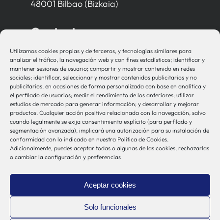
48001 Bilbao (Bizkaia)
Contacto
Utilizamos cookies propias y de terceros, y tecnologías similares para
bio-sistemak@bio-sistemak.eus
analizar el tráfico, la navegación web y con fines estadísticos; identificar y
mantener sesiones de usuario; compartir y mostrar contenido en redes
944 00 77 90
sociales; identificar, seleccionar y mostrar contenidos publicitarios y no
publicitarios, en ocasiones de forma personalizada con base en analítica y
el perfilado de usuarios; medir el rendimiento de los anteriores; utilizar
estudios de mercado para generar información; y desarrollar y mejorar
productos. Cualquier acción positiva relacionada con la navegación, salvo
Otros Enlaces
cuando legalmente se exija consentimiento explícito (para perfilado y
segmentación avanzada), implicará una autorización para su instalación de
conformidad con lo indicado en nuestra Política de Cookies.
Adicionalmente, puedes aceptar todas o algunas de las cookies, rechazarlas
Osakidetza
o cambiar la configuración y preferencias
Bioef
Gobierno Vasco
Aceptar cookies
UPV/EHU
Aviso-Legal
Solo funcionales
Política de Privacidad