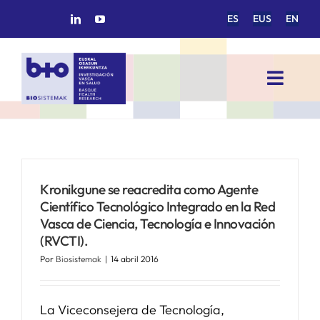
Saltar
ES
EUS
EN
al
contenido
Toggl
Navig
INICIO
BIOSISTEMAK
Kronikgune se reacredita como Agente
Científico Tecnológico Integrado en la Red
ÁREAS DE INVESTIGACIÓN
Vasca de Ciencia, Tecnología e Innovación
(RVCTI).
Por
Biosistemak
|
14 abril 2016
GRUPOS DE INVESTIGACIÓN
La Viceconsejera de Tecnología,
PROYECTOS/COLABORACIONES