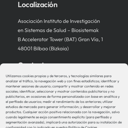
Localización
Asociación Instituto de Investigación
en Sistemas de Salud – Biosistemak
B Accelerator Tower (BAT) Gran Vía, 1
48001 Bilbao (Bizkaia)
Contacto
Utilizamos cookies propias y de terceros, y tecnologías similares para
bio-sistemak@bio-sistemak.eus
analizar el tráfico, la navegación web y con fines estadísticos; identificar y
mantener sesiones de usuario; compartir y mostrar contenido en redes
944 00 77 90
sociales; identificar, seleccionar y mostrar contenidos publicitarios y no
publicitarios, en ocasiones de forma personalizada con base en analítica y
el perfilado de usuarios; medir el rendimiento de los anteriores; utilizar
estudios de mercado para generar información; y desarrollar y mejorar
productos. Cualquier acción positiva relacionada con la navegación, salvo
Otros Enlaces
cuando legalmente se exija consentimiento explícito (para perfilado y
segmentación avanzada), implicará una autorización para su instalación de
conformidad con lo indicado en nuestra Política de Cookies.