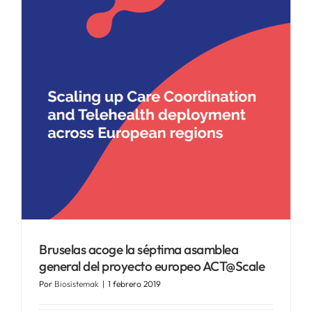
SERVICIOS
APOYO I+D+I
NOTICIAS
Bruselas acoge la séptima asamblea
general del proyecto europeo ACT@Scale
Por
Biosistemak
|
1 febrero 2019