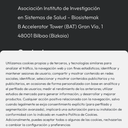
Asociación Instituto de Investigación
en Sistemas de Salud – Biosistemak
B Accelerator Tower (BAT) Gran Vía, 1
48001 Bilbao (Bizkaia)
Contacto
Utilizamos cookies propias y de terceros, y tecnologías similares para
bio-sistemak@bio-sistemak.eus
analizar el tráfico, la navegación web y con fines estadísticos; identificar y
mantener sesiones de usuario; compartir y mostrar contenido en redes
944 00 77 90
sociales; identificar, seleccionar y mostrar contenidos publicitarios y no
publicitarios, en ocasiones de forma personalizada con base en analítica y
el perfilado de usuarios; medir el rendimiento de los anteriores; utilizar
estudios de mercado para generar información; y desarrollar y mejorar
productos. Cualquier acción positiva relacionada con la navegación, salvo
Otros Enlaces
cuando legalmente se exija consentimiento explícito (para perfilado y
segmentación avanzada), implicará una autorización para su instalación de
conformidad con lo indicado en nuestra Política de Cookies.
Adicionalmente, puedes aceptar todas o algunas de las cookies, rechazarlas
Osakidetza
o cambiar la configuración y preferencias