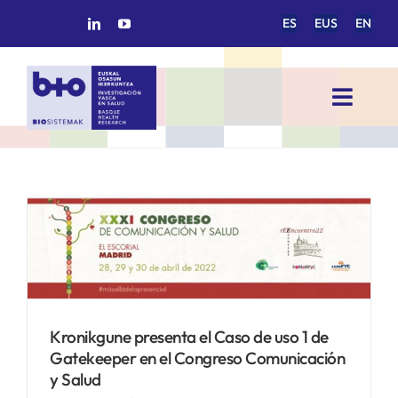
Saltar
ES
EUS
EN
al
contenido
Toggl
Navig
INICIO
BIOSISTEMAK
o
ÁREAS DE INVESTIGACIÓN
GRUPOS DE INVESTIGACIÓN
Kronikgune presenta el Caso de uso 1 de
Gatekeeper en el Congreso Comunicación
y Salud
PROYECTOS/COLABORACIONES