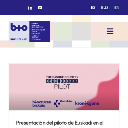
Saltar
ES
EUS
EN
al
contenido
Toggl
Navig
INICIO
BIOSISTEMAK
ÁREAS DE INVESTIGACIÓN
GRUPOS DE INVESTIGACIÓN
Presentación del piloto de Euskadi en el
PROYECTOS/COLABORACIONES