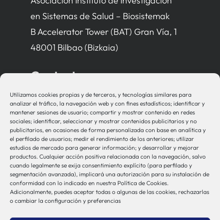
Asociación Instituto de Investigación
en Sistemas de Salud – Biosistemak
B Accelerator Tower (BAT) Gran Vía, 1
48001 Bilbao (Bizkaia)
Contacto
Utilizamos cookies propias y de terceros, y tecnologías similares para
bio-sistemak@bio-sistemak.eus
analizar el tráfico, la navegación web y con fines estadísticos; identificar y
mantener sesiones de usuario; compartir y mostrar contenido en redes
944 00 77 90
sociales; identificar, seleccionar y mostrar contenidos publicitarios y no
publicitarios, en ocasiones de forma personalizada con base en analítica y
el perfilado de usuarios; medir el rendimiento de los anteriores; utilizar
estudios de mercado para generar información; y desarrollar y mejorar
productos. Cualquier acción positiva relacionada con la navegación, salvo
Otros Enlaces
cuando legalmente se exija consentimiento explícito (para perfilado y
segmentación avanzada), implicará una autorización para su instalación de
conformidad con lo indicado en nuestra Política de Cookies.
Adicionalmente, puedes aceptar todas o algunas de las cookies, rechazarlas
Osakidetza
o cambiar la configuración y preferencias
Bioef