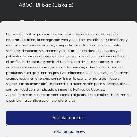
48001 Bilbao (Bizkaia)
Contacto
Utilizamos cookies propias y de terceros, y tecnologías similares para
bio-sistemak@bio-sistemak.eus
analizar el tráfico, la navegación web y con fines estadísticos; identificar y
mantener sesiones de usuario; compartir y mostrar contenido en redes
944 00 77 90
sociales; identificar, seleccionar y mostrar contenidos publicitarios y no
publicitarios, en ocasiones de forma personalizada con base en analítica y
el perfilado de usuarios; medir el rendimiento de los anteriores; utilizar
estudios de mercado para generar información; y desarrollar y mejorar
productos. Cualquier acción positiva relacionada con la navegación, salvo
Otros Enlaces
cuando legalmente se exija consentimiento explícito (para perfilado y
segmentación avanzada), implicará una autorización para su instalación de
conformidad con lo indicado en nuestra Política de Cookies.
Adicionalmente, puedes aceptar todas o algunas de las cookies, rechazarlas
Osakidetza
o cambiar la configuración y preferencias
Bioef
Gobierno Vasco
Aceptar cookies
UPV/EHU
Aviso-Legal
Solo funcionales