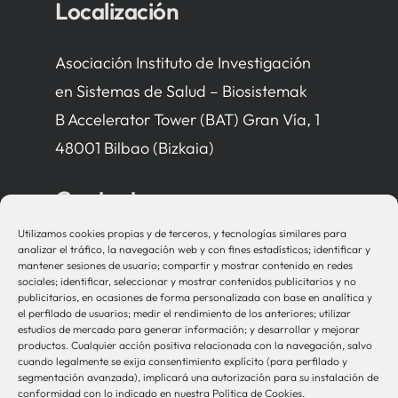
Localización
Asociación Instituto de Investigación
en Sistemas de Salud – Biosistemak
B Accelerator Tower (BAT) Gran Vía, 1
48001 Bilbao (Bizkaia)
Contacto
Utilizamos cookies propias y de terceros, y tecnologías similares para
bio-sistemak@bio-sistemak.eus
analizar el tráfico, la navegación web y con fines estadísticos; identificar y
mantener sesiones de usuario; compartir y mostrar contenido en redes
944 00 77 90
sociales; identificar, seleccionar y mostrar contenidos publicitarios y no
publicitarios, en ocasiones de forma personalizada con base en analítica y
el perfilado de usuarios; medir el rendimiento de los anteriores; utilizar
estudios de mercado para generar información; y desarrollar y mejorar
productos. Cualquier acción positiva relacionada con la navegación, salvo
Otros Enlaces
cuando legalmente se exija consentimiento explícito (para perfilado y
segmentación avanzada), implicará una autorización para su instalación de
conformidad con lo indicado en nuestra Política de Cookies.