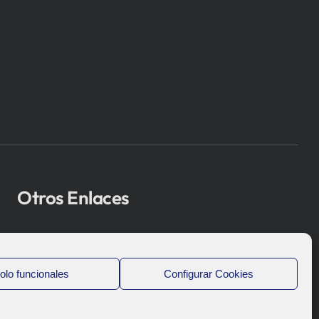
Otros Enlaces
Osakidetza
Bioef
olo funcionales
Configurar Cookies
Gobierno Vasco
UPV/EHU
Aviso-Legal