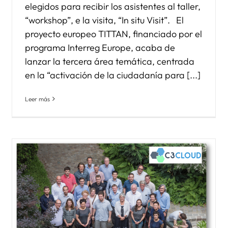
elegidos para recibir los asistentes al taller,
“workshop”, e la visita, “In situ Visit”. El
proyecto europeo TITTAN, financiado por el
programa Interreg Europe, acaba de
lanzar la tercera área temática, centrada
en la “activación de la ciudadanía para [...]
Leer más
Los proyectos europeos de
Kronikgune y Osakidetza se
presentan en el IX Congreso
Nacional de Atención