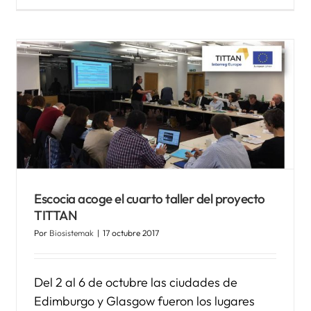
Kronikgune participa en el
taller del marco evaluativo
MAST organizado en el
congreso eHealth Forum
2017
Noticias Biosistemak
Escocia acoge el cuarto taller del proyecto
TITTAN
Por
Biosistemak
|
17 octubre 2017
Del 2 al 6 de octubre las ciudades de
Edimburgo y Glasgow fueron los lugares