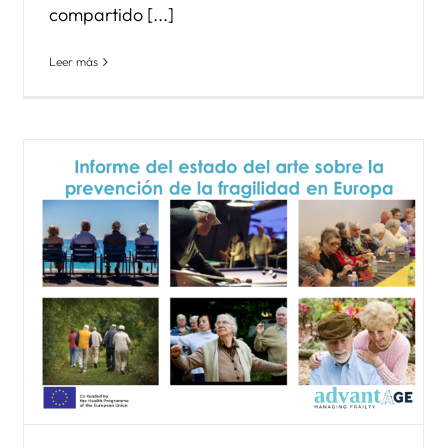
compartido [...]
Leer más
Osakidetza recibe el premio
Go Health Awards 2018 por
el proyecto Carewell
Noticias Biosistemak