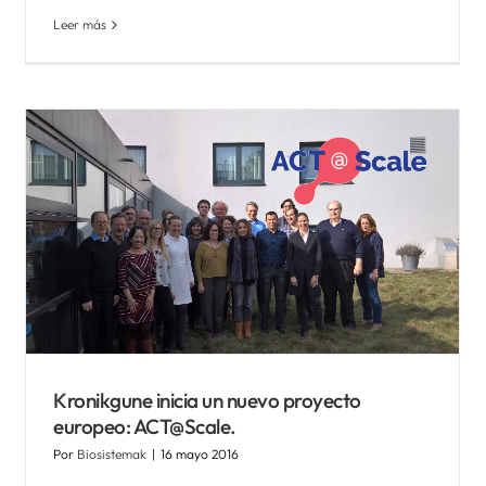
Leer más
Notoria presencia de los
Kronikgune inicia un nuevo proyecto
europeo: ACT@Scale.
proyectos europeos de
Kronikgune en el VIII
Por
Biosistemak
|
16 mayo 2016