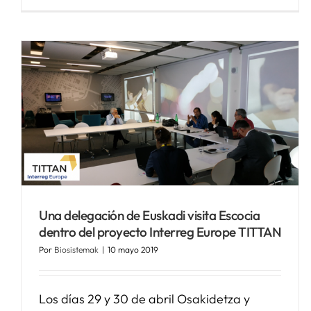
La Acción Conjunta
ADVANTAGE publica el
informe del estado del arte
Una delegación de Euskadi visita Escocia
sobre la prevención de la
dentro del proyecto Interreg Europe TITTAN
fragilidad en Europa
Por
Biosistemak
|
10 mayo 2019
Noticias Biosistemak
Los días 29 y 30 de abril Osakidetza y