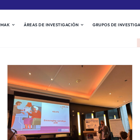
EMAK
ÁREAS DE INVESTIGACIÓN
GRUPOS DE INVESTIG
El proyecto europeo ADLIFE
apuesta por los resultados en
salud centrados en el
paciente
Noticias Biosistemak