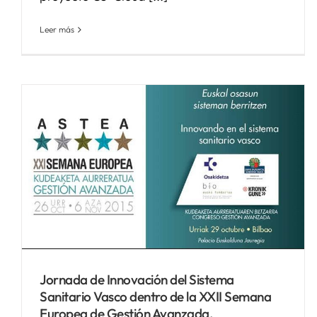
Leer más
Kronikgune presenta la nueva
ruta de atención integrada
para el paciente crónico
complejo implementado en
Osakidetza.
Noticias Biosistemak
Jornada de Innovación del Sistema
Sanitario Vasco dentro de la XXII Semana
Europea de Gestión Avanzada.