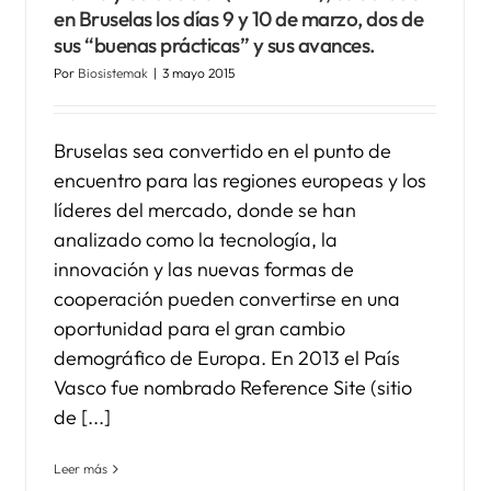
en Bruselas los días 9 y 10 de marzo, dos de
sus “buenas prácticas” y sus avances.
Proyecto europeo Carewell:
Por
Biosistemak
|
3 mayo 2015
nuevas vías de atención
integral para el paciente
pluripatológico
Bruselas sea convertido en el punto de
Noticias Biosistemak
encuentro para las regiones europeas y los
líderes del mercado, donde se han
analizado como la tecnología, la
innovación y las nuevas formas de
cooperación pueden convertirse en una
oportunidad para el gran cambio
demográfico de Europa. En 2013 el País
Vasco fue nombrado Reference Site (sitio
de [...]
Leer más