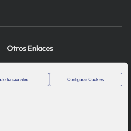
Otros Enlaces
Osakidetza
Bioef
olo funcionales
Configurar Cookies
Gobierno Vasco
UPV/EHU
Aviso-Legal
Política de Privacidad
Política de Cookies
Sistema Interno de Información