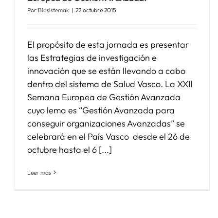
Por
Biosistemak
|
22 octubre 2015
El propósito de esta jornada es presentar
las Estrategias de investigación e
innovación que se están llevando a cabo
dentro del sistema de Salud Vasco. La XXII
Semana Europea de Gestión Avanzada
cuyo lema es “Gestión Avanzada para
conseguir organizaciones Avanzadas” se
El País Vasco presenta en la
cumbre Europea para “La
celebrará en el País Vasco desde el 26 de
Innovación en
octubre hasta el 6 [...]
Envejecimiento Activo y
Saludable” (EIP – AHA),
Leer más
celebrado en Bruselas los
días 9 y 10 de marzo, dos de
sus “buenas prácticas” y sus