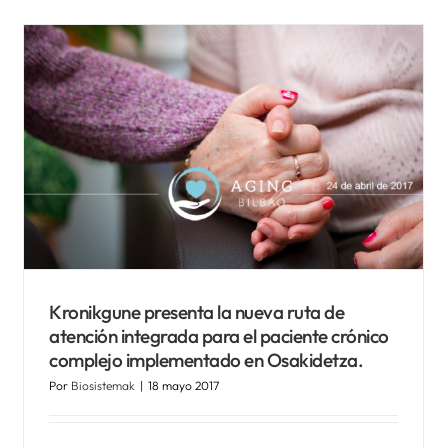
Premio CNIS 2016 para el
proyecto europeo Carewell
como “Proyecto Europeo
más Innovador”.
Noticias Biosistemak
Kronikgune presenta la nueva ruta de
atención integrada para el paciente crónico
complejo implementado en Osakidetza.
Por
Biosistemak
|
18 mayo 2017