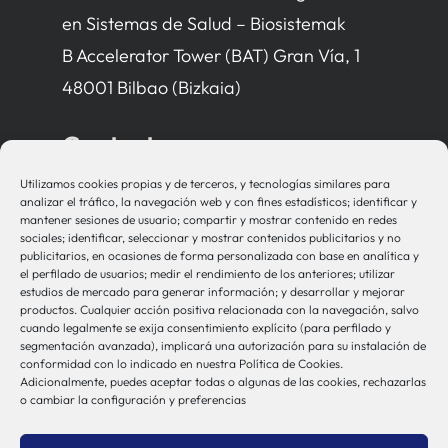
en Sistemas de Salud – Biosistemak
B Accelerator Tower (BAT) Gran Vía, 1
48001 Bilbao (Bizkaia)
Contacto
Utilizamos cookies propias y de terceros, y tecnologías similares para
bio-sistemak@bio-sistemak.eus
analizar el tráfico, la navegación web y con fines estadísticos; identificar y
mantener sesiones de usuario; compartir y mostrar contenido en redes
944 00 77 90
sociales; identificar, seleccionar y mostrar contenidos publicitarios y no
publicitarios, en ocasiones de forma personalizada con base en analítica y
el perfilado de usuarios; medir el rendimiento de los anteriores; utilizar
estudios de mercado para generar información; y desarrollar y mejorar
productos. Cualquier acción positiva relacionada con la navegación, salvo
Otros Enlaces
cuando legalmente se exija consentimiento explícito (para perfilado y
segmentación avanzada), implicará una autorización para su instalación de
conformidad con lo indicado en nuestra Política de Cookies.
Adicionalmente, puedes aceptar todas o algunas de las cookies, rechazarlas
Osakidetza
o cambiar la configuración y preferencias
Bioef
Gobierno Vasco