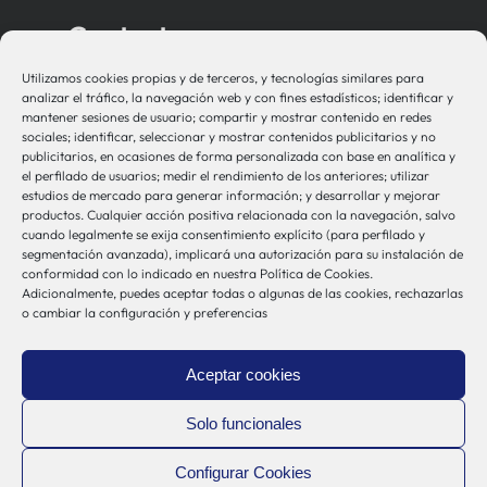
Contacto
Utilizamos cookies propias y de terceros, y tecnologías similares para
bio-sistemak@bio-sistemak.eus
analizar el tráfico, la navegación web y con fines estadísticos; identificar y
mantener sesiones de usuario; compartir y mostrar contenido en redes
944 00 77 90
sociales; identificar, seleccionar y mostrar contenidos publicitarios y no
publicitarios, en ocasiones de forma personalizada con base en analítica y
el perfilado de usuarios; medir el rendimiento de los anteriores; utilizar
estudios de mercado para generar información; y desarrollar y mejorar
productos. Cualquier acción positiva relacionada con la navegación, salvo
Otros Enlaces
cuando legalmente se exija consentimiento explícito (para perfilado y
segmentación avanzada), implicará una autorización para su instalación de
conformidad con lo indicado en nuestra Política de Cookies.
Adicionalmente, puedes aceptar todas o algunas de las cookies, rechazarlas
Osakidetza
o cambiar la configuración y preferencias
Bioef
Gobierno Vasco
Aceptar cookies
UPV/EHU
Aviso-Legal
Solo funcionales
Política de Privacidad
Configurar Cookies
Política de Cookies