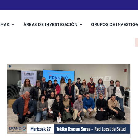
EMAK
ÁREAS DE INVESTIGACIÓN
GRUPOS DE INVESTIG
Biosistemak y la Comarca de
Uribe-Kosta del
Departamento de Salud
lanzan el proyecto ‘Erandio
mugitzen ari da’
Noticias Biosistemak