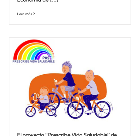
Leer más
Segunda asamblea general
del proyecto Health4EUKids
que se centra en la mejora de
la salud infantil
Noticias Biosistemak
El proyecto “Prescribe Vida Saludable” de