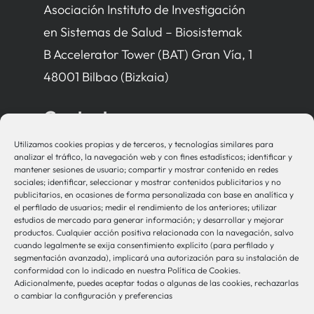
Asociación Instituto de Investigación
en Sistemas de Salud – Biosistemak
B Accelerator Tower (BAT) Gran Vía, 1
48001 Bilbao (Bizkaia)
Contacto
Utilizamos cookies propias y de terceros, y tecnologías similares para
bio-sistemak@bio-sistemak.eus
analizar el tráfico, la navegación web y con fines estadísticos; identificar y
mantener sesiones de usuario; compartir y mostrar contenido en redes
944 00 77 90
sociales; identificar, seleccionar y mostrar contenidos publicitarios y no
publicitarios, en ocasiones de forma personalizada con base en analítica y
el perfilado de usuarios; medir el rendimiento de los anteriores; utilizar
estudios de mercado para generar información; y desarrollar y mejorar
productos. Cualquier acción positiva relacionada con la navegación, salvo
Otros Enlaces
cuando legalmente se exija consentimiento explícito (para perfilado y
segmentación avanzada), implicará una autorización para su instalación de
conformidad con lo indicado en nuestra Política de Cookies.
Adicionalmente, puedes aceptar todas o algunas de las cookies, rechazarlas
Osakidetza
o cambiar la configuración y preferencias
Bioef