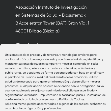
Asociación Instituto de Investigación
en Sistemas de Salud – Biosistemak
B Accelerator Tower (BAT) Gran Vía, 1
48001 Bilbao (Bizkaia)
Contacto
Utilizamos cookies propias y de terceros, y tecnologías similares para
bio-sistemak@bio-sistemak.eus
analizar el tráfico, la navegación web y con fines estadísticos; identificar y
mantener sesiones de usuario; compartir y mostrar contenido en redes
944 00 77 90
sociales; identificar, seleccionar y mostrar contenidos publicitarios y no
publicitarios, en ocasiones de forma personalizada con base en analítica y
el perfilado de usuarios; medir el rendimiento de los anteriores; utilizar
estudios de mercado para generar información; y desarrollar y mejorar
productos. Cualquier acción positiva relacionada con la navegación, salvo
Otros Enlaces
cuando legalmente se exija consentimiento explícito (para perfilado y
segmentación avanzada), implicará una autorización para su instalación de
conformidad con lo indicado en nuestra Política de Cookies.
Adicionalmente, puedes aceptar todas o algunas de las cookies, rechazarlas
Osakidetza
o cambiar la configuración y preferencias