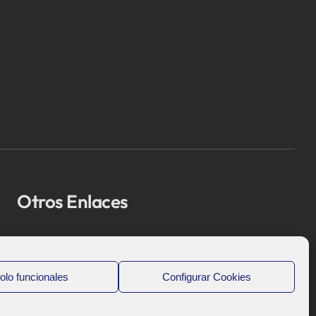
Otros Enlaces
Osakidetza
Bioef
olo funcionales
Configurar Cookies
Gobierno Vasco
UPV/EHU