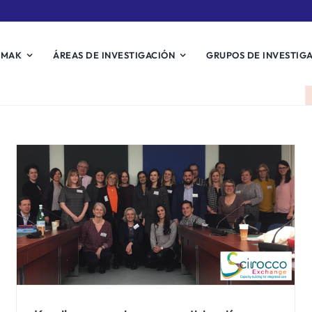
EMAK
ÁREAS DE INVESTIGACIÓN
GRUPOS DE INVESTIG
El consorcio de Scirocco se
reúne en Bari para celebrar
la segunda asamblea
general.
Noticias Biosistemak