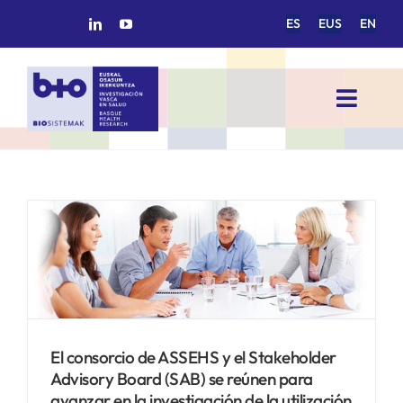
Saltar
ES
EUS
EN
al
contenido
Toggl
Navig
INICIO
BIOSISTEMAK
ÁREAS DE INVESTIGACIÓN
GRUPOS DE INVESTIGACIÓN
El consorcio de ASSEHS y el Stakeholder
Advisory Board (SAB) se reúnen para
PROYECTOS/COLABORACIONES
avanzar en la investigación de la utilización