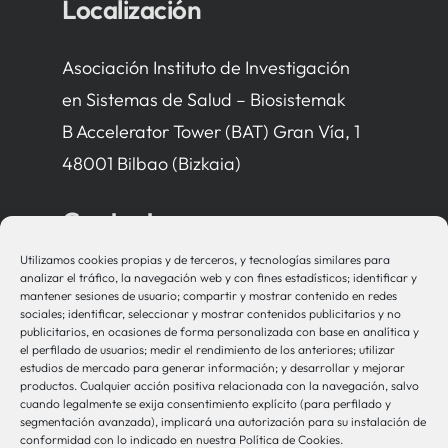
Localización
Asociación Instituto de Investigación
en Sistemas de Salud – Biosistemak
B Accelerator Tower (BAT) Gran Vía, 1
48001 Bilbao (Bizkaia)
Contacto
Utilizamos cookies propias y de terceros, y tecnologías similares para
bio-sistemak@bio-sistemak.eus
analizar el tráfico, la navegación web y con fines estadísticos; identificar y
mantener sesiones de usuario; compartir y mostrar contenido en redes
944 00 77 90
sociales; identificar, seleccionar y mostrar contenidos publicitarios y no
publicitarios, en ocasiones de forma personalizada con base en analítica y
el perfilado de usuarios; medir el rendimiento de los anteriores; utilizar
estudios de mercado para generar información; y desarrollar y mejorar
productos. Cualquier acción positiva relacionada con la navegación, salvo
Otros Enlaces
cuando legalmente se exija consentimiento explícito (para perfilado y
segmentación avanzada), implicará una autorización para su instalación de
conformidad con lo indicado en nuestra Política de Cookies.