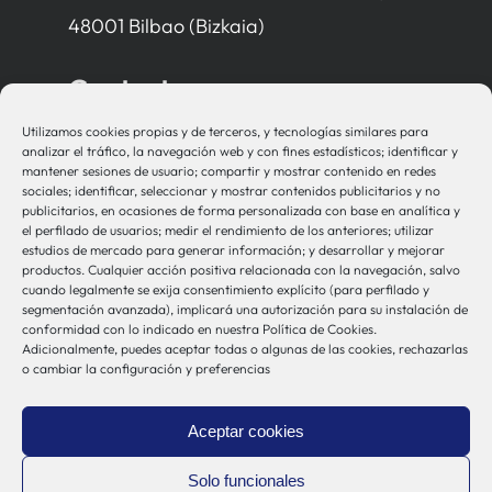
48001 Bilbao (Bizkaia)
Contacto
Utilizamos cookies propias y de terceros, y tecnologías similares para
bio-sistemak@bio-sistemak.eus
analizar el tráfico, la navegación web y con fines estadísticos; identificar y
mantener sesiones de usuario; compartir y mostrar contenido en redes
944 00 77 90
sociales; identificar, seleccionar y mostrar contenidos publicitarios y no
publicitarios, en ocasiones de forma personalizada con base en analítica y
el perfilado de usuarios; medir el rendimiento de los anteriores; utilizar
estudios de mercado para generar información; y desarrollar y mejorar
productos. Cualquier acción positiva relacionada con la navegación, salvo
Otros Enlaces
cuando legalmente se exija consentimiento explícito (para perfilado y
segmentación avanzada), implicará una autorización para su instalación de
conformidad con lo indicado en nuestra Política de Cookies.
Adicionalmente, puedes aceptar todas o algunas de las cookies, rechazarlas
Osakidetza
o cambiar la configuración y preferencias
Bioef
Gobierno Vasco
Aceptar cookies
UPV/EHU
Aviso-Legal
Solo funcionales