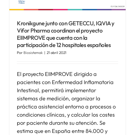
SERVICIOS
Kronikgune junto con GETECCU, IQVIA y
Vifor Pharma coordinan el proyecto
APOYO I+D+I
EIIMPROVE que cuenta con la
participación de 12 hospitales españoles
Por
Biosistemak
|
21 abril 2021
NOTICIAS
El proyecto EIIMPROVE dirigido a
pacientes con Enfermedad Inflamatoria
Intestinal, permitirá implementar
sistemas de medición, organizar la
práctica asistencial entorno a procesos o
condiciones clínicas, y calcular los costes
por paciente durante su atención. Se
estima que en España entre 84.000 y