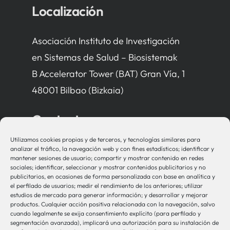
Localización
Asociación Instituto de Investigación
en Sistemas de Salud – Biosistemak
B Accelerator Tower (BAT) Gran Vía, 1
48001 Bilbao (Bizkaia)
Contacto
Utilizamos cookies propias y de terceros, y tecnologías similares para
bio-sistemak@bio-sistemak.eus
analizar el tráfico, la navegación web y con fines estadísticos; identificar y
mantener sesiones de usuario; compartir y mostrar contenido en redes
944 00 77 90
sociales; identificar, seleccionar y mostrar contenidos publicitarios y no
publicitarios, en ocasiones de forma personalizada con base en analítica y
el perfilado de usuarios; medir el rendimiento de los anteriores; utilizar
estudios de mercado para generar información; y desarrollar y mejorar
productos. Cualquier acción positiva relacionada con la navegación, salvo
Otros Enlaces
cuando legalmente se exija consentimiento explícito (para perfilado y
segmentación avanzada), implicará una autorización para su instalación de