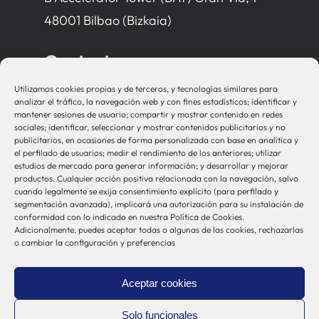
48001 Bilbao (Bizkaia)
Contacto
Utilizamos cookies propias y de terceros, y tecnologías similares para
bio-sistemak@bio-sistemak.eus
analizar el tráfico, la navegación web y con fines estadísticos; identificar y
mantener sesiones de usuario; compartir y mostrar contenido en redes
944 00 77 90
sociales; identificar, seleccionar y mostrar contenidos publicitarios y no
publicitarios, en ocasiones de forma personalizada con base en analítica y
el perfilado de usuarios; medir el rendimiento de los anteriores; utilizar
estudios de mercado para generar información; y desarrollar y mejorar
productos. Cualquier acción positiva relacionada con la navegación, salvo
Otros Enlaces
cuando legalmente se exija consentimiento explícito (para perfilado y
segmentación avanzada), implicará una autorización para su instalación de
conformidad con lo indicado en nuestra Política de Cookies.
Adicionalmente, puedes aceptar todas o algunas de las cookies, rechazarlas
Osakidetza
o cambiar la configuración y preferencias
Bioef
Gobierno Vasco
Aceptar cookies
UPV/EHU
Aviso-Legal
Solo funcionales