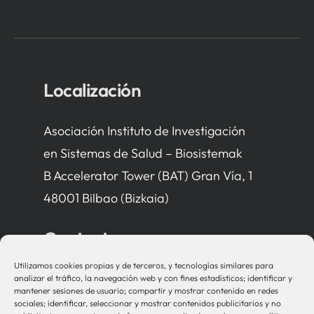
Localización
Asociación Instituto de Investigación
en Sistemas de Salud – Biosistemak
B Accelerator Tower (BAT) Gran Vía, 1
48001 Bilbao (Bizkaia)
Contacto
Utilizamos cookies propias y de terceros, y tecnologías similares para
bio-sistemak@bio-sistemak.eus
analizar el tráfico, la navegación web y con fines estadísticos; identificar y
mantener sesiones de usuario; compartir y mostrar contenido en redes
944 00 77 90
sociales; identificar, seleccionar y mostrar contenidos publicitarios y no