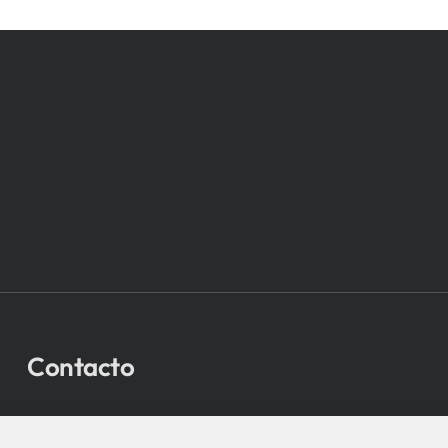
Contacto
bio-sistemak@bio-sistemak.eus