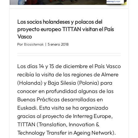
SERVICIOS
Los socios holandeses y polacos del
proyecto europeo TITTAN visitan el País
Vasco
APOYO I+D+I
Por
Biosistemak
|
5 enero 2018
NOTICIAS
Los días 14 y 15 de diciembre el País Vasco
recibía la visita de las regiones de Almere
(Holanda) y Baja Silesia (Polonia) para
conocer en profundidad algunas de las
Buenas Prácticas desarrolladas en
Euskadi. Esta visita se ha organizado
gracias al proyecto de Interreg Europe,
TITTAN (Translation, Innovation &
Technology Transfer in Ageing Network).