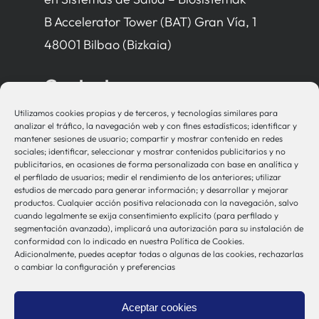
B Accelerator Tower (BAT) Gran Vía, 1
48001 Bilbao (Bizkaia)
Contacto
Utilizamos cookies propias y de terceros, y tecnologías similares para
bio-sistemak@bio-sistemak.eus
analizar el tráfico, la navegación web y con fines estadísticos; identificar y
mantener sesiones de usuario; compartir y mostrar contenido en redes
944 00 77 90
sociales; identificar, seleccionar y mostrar contenidos publicitarios y no
publicitarios, en ocasiones de forma personalizada con base en analítica y
el perfilado de usuarios; medir el rendimiento de los anteriores; utilizar
estudios de mercado para generar información; y desarrollar y mejorar
productos. Cualquier acción positiva relacionada con la navegación, salvo
Otros Enlaces
cuando legalmente se exija consentimiento explícito (para perfilado y
segmentación avanzada), implicará una autorización para su instalación de
conformidad con lo indicado en nuestra Política de Cookies.
Adicionalmente, puedes aceptar todas o algunas de las cookies, rechazarlas
Osakidetza
o cambiar la configuración y preferencias
Bioef
Gobierno Vasco
Aceptar cookies
UPV/EHU